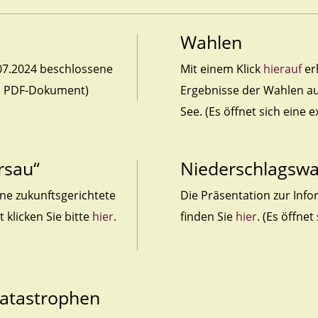
Wahlen
07.2024 beschlossene
Mit einem Klick
hierauf
erh
ein PDF-Dokument)
Ergebnisse der Wahlen a
See. (Es öffnet sich eine e
rsau“
Niederschlagswa
ine zukunftsgerichtete
Die Präsentation zur Inf
 klicken Sie bitte
hier
.
finden Sie
hier
. (Es öffne
Katastrophen